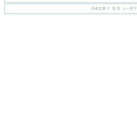
共有文章
个 首 页 上一页下