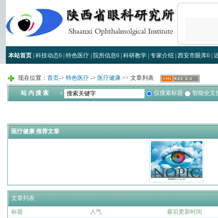
本站首页
|
科技动态
6
|
特色医疗
|
院所信息
6
|
科研教学
|
专家介绍
|
西安市眼库
6
|
现在位置：
首页
->
特色医疗
->
医疗健康
>> 文章列表
站 内 搜 索
»
仅搜索标题
智能全文
医疗健康 推荐文章
文章列表
标题
人气
最后更新时间