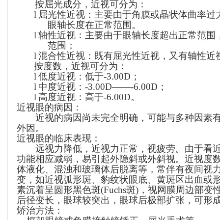
按屈光成分，近视可分为：
l
屈光性近视：主要由于角膜或晶状体曲率过
眼轴长度在正常范围。
l
轴性近视：主要由于眼轴长度超出正常范围
范围；
l
混合性近视：既有屈光性近视，又有轴性近
按度数，近视可分为：
l
低度近视：低于
-3.00D
；
l
中度近视：
-3.00D
——
-6.00D
；
l
高度近视：高于
-6.00D
。
近视眼的病因：
近视的病因尚未完全明确，可能与多种因素
外因。
近视眼的临床表现：
远视力降低，近视力正常，视疲劳。由于看
功能相应减弱，易引起外隐斜或外斜视。近视度
体液化、混浊和玻璃体后脱离等，常伴有夜间视
变，如近视弧形斑、豹纹状眼底、黄斑区出血或
素沉着呈圆形黑色斑
(Fuchs
斑
)
，视网膜周边部变
后径变长，眼球较突出，眼球后极部扩张，可形
矫治方法：