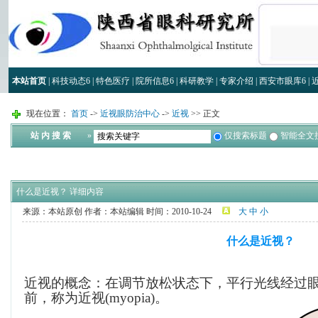
本站首页
|
科技动态
6
|
特色医疗
|
院所信息
6
|
科研教学
|
专家介绍
|
西安市眼库
6
|
现在位置：
首页
->
近视眼防治中心
->
近视
>> 正文
站 内 搜 索
»
仅搜索标题
智能全文
什么是近视？ 详细内容
来源：本站原创
作者：本站编辑
时间：2010-10-24
大
中
小
什么是近视？
近视的概念：在调节放松状态下，平行光线经过
前，称为近视
(myopia)
。